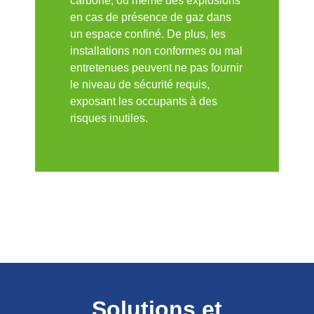
carbone, ou même des explosions
en cas de présence de gaz dans
un espace confiné. De plus, les
installations non conformes ou mal
entretenues peuvent ne pas fournir
le niveau de sécurité requis,
exposant les occupants à des
risques inutiles.
Solutions et