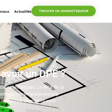
TROUVER UN DIAGNOTIQUEUR
ravaux
Actualités
avoir un DPE ?
stics techniques. Le délai de sa
ersonnes, n’ayant pas beaucoup
s ce cas, nos diagnostiqueurs