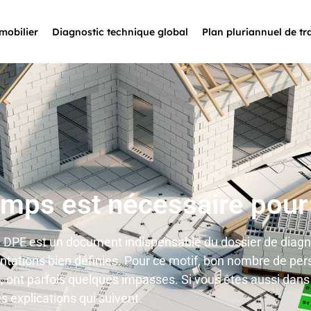
mobilier
Diagnostic technique global
Plan pluriannuel de t
mps est nécessaire pour 
 DPE est un document indispensable du dossier de diagno
entations bien définies. Pour ce motif, bon nombre de p
s, ont parfois quelques impasses. Si vous êtes aussi dan
s explications qui suivent.