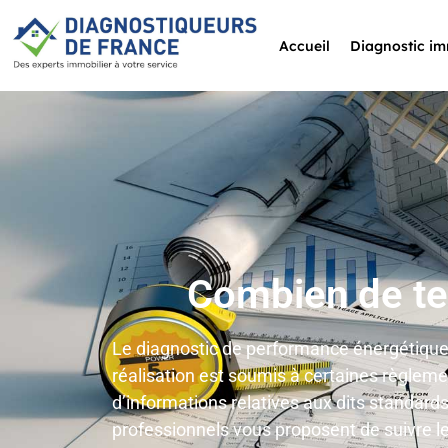
Accueil
Diagnostic im
Combien de te
Le diagnostic de performance énergétique
réalisation est soumis à certaines règlem
d’informations relatives aux dits standard
professionnels vous proposent de suivre le