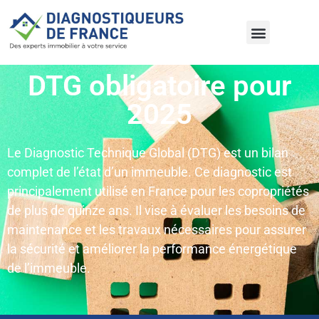
DTG obligatoire pour
2025
Le Diagnostic Technique Global (DTG) est un bilan
complet de l’état d’un immeuble. Ce diagnostic est
principalement utilisé en France pour les copropriétés
de plus de quinze ans. Il vise à évaluer les besoins de
maintenance et les travaux nécessaires pour assurer
la sécurité et améliorer la performance énergétique
de l’immeuble.